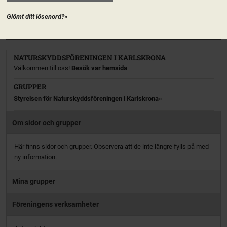
aktiv […]
Glömt ditt lösenord?»
PRENUMERERA
NATURSKYDDSFÖRENINGEN I KARLSKRONA
Välkommen till oss!
Besök vår hemsida
GRUPPER
Styrelsen för Naturskyddsföreningen i Karlskrona
Om sidor och grupper
Här finns sidor och grupper. Observera att de inte längre fylls på med
ny information.
Mina grupper
Föreningens verksamheter