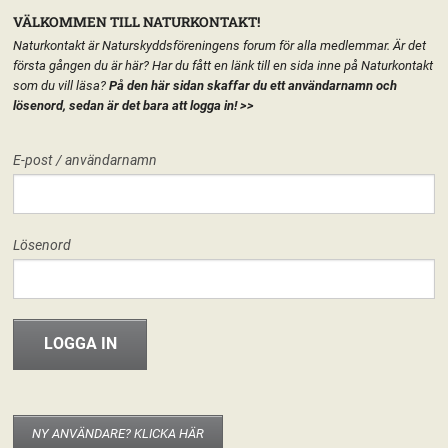
VÄLKOMMEN TILL NATURKONTAKT!
Naturkontakt är Naturskyddsföreningens forum för alla medlemmar. Är det
första gången du är här? Har du fått en länk till en sida inne på Naturkontakt
som du vill läsa?
På den här sidan skaffar du ett användarnamn och
lösenord, sedan är det bara att logga in!
>>
MENY
E-post / användarnamn
HEM
FÖRENINGEN
NATURSKYDDSFÖRENINGEN I KARLSKRONA
START
LÄGG TILL EN TEXT HÄR PÅ SIDAN
FORUM
Lösenord
FÖRENINGEN
Naturskyddsföreningen i Karlskrona
Hej världen!
28 maj, 2013
riksforeningen
INFO & MATERIAL
Välkommen hit! I den nya versionen av Naturkontakt som släpptes 20
november 2012 har varje del av Naturskyddsföreningen fått en egen
startsida. Det går att publicera texter, material eller bara ha sidan som
startsida för de grupper som berör kretsen/länsförbundet/nätverket. Det är
NY ANVÄNDARE? KLICKA HÄR
enkelt att använda och fungerar som en vanlig wordpress-blogg. Om du är