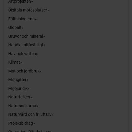
Artprojekten
Digitala mötesplatser
Fältbiologerna
Globalt
Gruvor och mineral
Handla miljövänligt
Hav och vatten
Klimat
Mat och jordbruk
Miljögifter
Miljöjuridik
Naturfalken
Natursnokarna
Naturvård och friluftsliv
Projektbidrag
Operation: Rädda bina